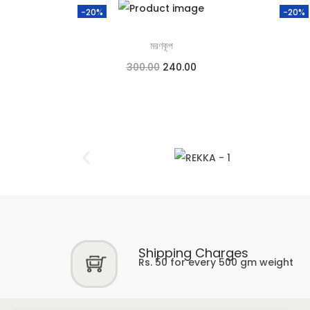
-20%
-20%
মরণকূপ
300.00
240.00
Add to cart
Add to Wishlist
Shipping Charges
Rs. 50 for every 500 gm weight