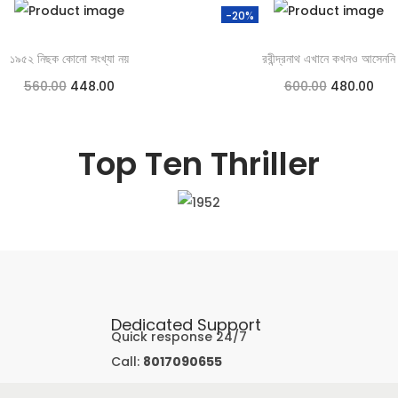
-20%
১৯৫২ নিছক কোনো সংখ্যা নয়
রবীন্দ্রনাথ এখানে কখনও আসেননি
560.00
448.00
600.00
480.00
Add to cart
Add to cart
Top Ten Thriller
Add to Wishlist
Add to Wishlist
Dedicated Support
Quick response 24/7
Call:
8017090655