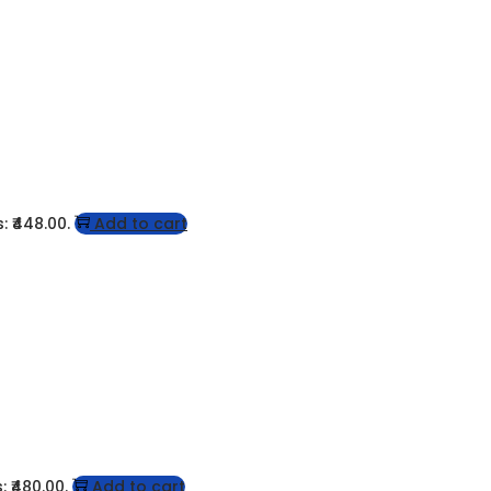
: ₹448.00.
Add to cart
: ₹480.00.
Add to cart