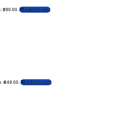
: ₹280.00.
Add to cart
: ₹448.00.
Add to cart