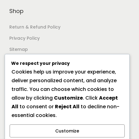
Shop
Return & Refund Policy
Privacy Policy
Sitemap
We respect your privacy
Support
Cookies help us improve your experience,
deliver personalized content, and analyze
Documentation
traffic. You can choose which cookies to
Help Center
allow by clicking
Customize
. Click
Accept
All
to consent or
Reject All
to decline non-
General FAQs
essential cookies.
Offline Location
Customize