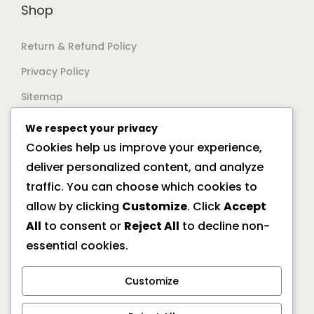
Shop
Return & Refund Policy
Privacy Policy
Sitemap
We respect your privacy
Support
Cookies help us improve your experience,
deliver personalized content, and analyze
Documentation
traffic. You can choose which cookies to
Help Center
allow by clicking
Customize
. Click
Accept
All
to consent or
Reject All
to decline non-
General FAQs
essential cookies.
Offline Location
Customize
10/2A Ramanath Majumder Street, Kolkata 700009