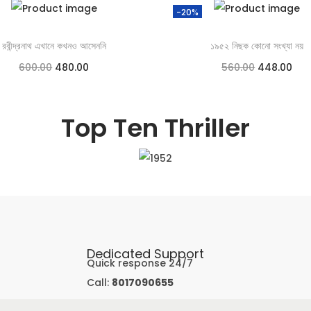
-20%
রবীন্দ্রনাথ এখানে কখনও আসেননি
১৯৫২ নিছক কোনো সংখ্যা নয়
600.00
480.00
560.00
448.00
Add to cart
Add to cart
Top Ten Thriller
Add to Wishlist
Add to Wishlist
Dedicated Support
Quick response 24/7
Call:
8017090655