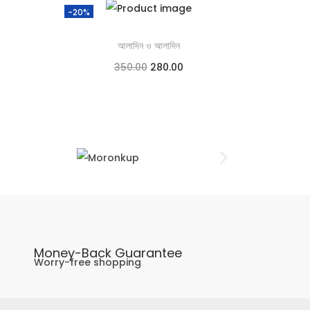
-20%
আলাদিন ও আলাদিন
350.00
280.00
Add to cart
Add to Wishlist
Money-Back Guarantee
Worry-free shopping