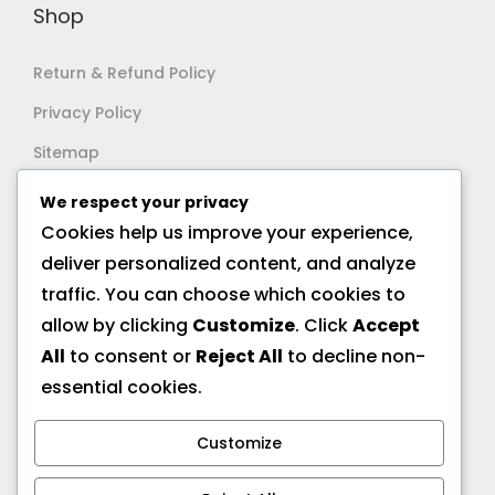
Shop
Return & Refund Policy
Privacy Policy
Sitemap
We respect your privacy
Support
Cookies help us improve your experience,
deliver personalized content, and analyze
Documentation
traffic. You can choose which cookies to
Help Center
allow by clicking
Customize
. Click
Accept
All
to consent or
Reject All
to decline non-
General FAQs
essential cookies.
Offline Location
Customize
10/2A Ramanath Majumder Street, Kolkata 700009