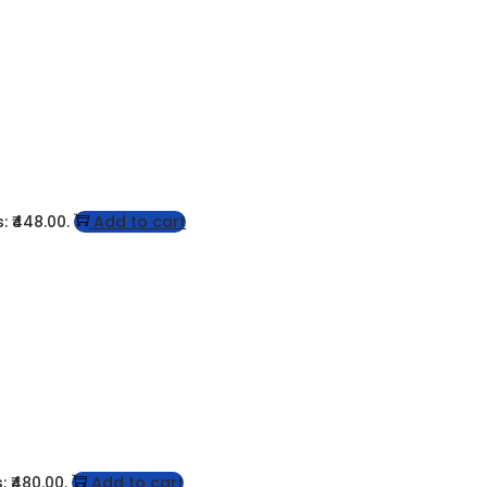
: ₹448.00.
Add to cart
: ₹480.00.
Add to cart