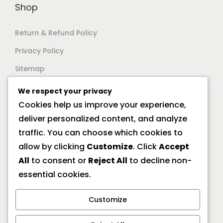
Shop
Return & Refund Policy
Privacy Policy
Sitemap
We respect your privacy
Support
Cookies help us improve your experience,
deliver personalized content, and analyze
Documentation
traffic. You can choose which cookies to
Help Center
allow by clicking
Customize
. Click
Accept
All
to consent or
Reject All
to decline non-
General FAQs
essential cookies.
Offline Location
Customize
10/2A Ramanath Majumder Street, Kolkata 700009