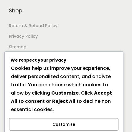
Shop
Return & Refund Policy
Privacy Policy
Sitemap
We respect your privacy
Support
Cookies help us improve your experience,
deliver personalized content, and analyze
Documentation
traffic. You can choose which cookies to
Help Center
allow by clicking
Customize
. Click
Accept
All
to consent or
Reject All
to decline non-
General FAQs
essential cookies.
Offline Location
Customize