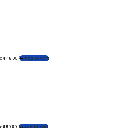
: ₹448.00.
Add to cart
: ₹480.00.
Add to cart