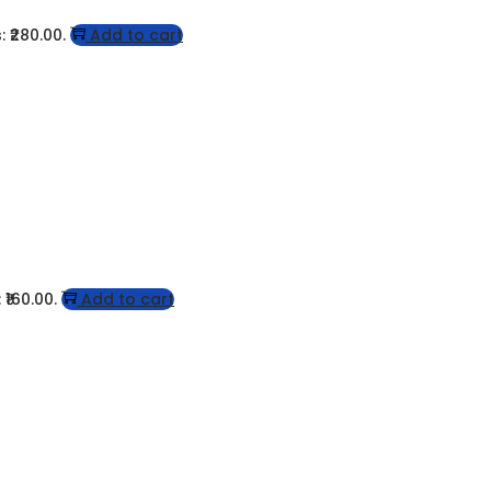
: ₹280.00.
Add to cart
 ₹160.00.
Add to cart