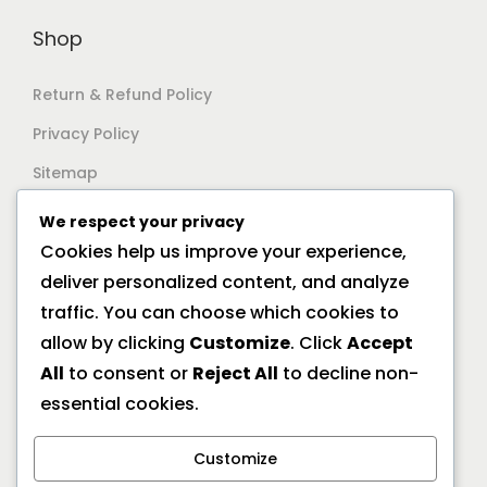
Shop
Return & Refund Policy
Privacy Policy
Sitemap
We respect your privacy
Support
Cookies help us improve your experience,
deliver personalized content, and analyze
Documentation
traffic. You can choose which cookies to
Help Center
allow by clicking
Customize
. Click
Accept
All
to consent or
Reject All
to decline non-
General FAQs
essential cookies.
Offline Location
Customize