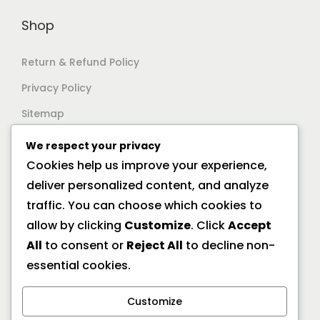
Shop
Return & Refund Policy
Privacy Policy
Sitemap
We respect your privacy
Support
Cookies help us improve your experience,
deliver personalized content, and analyze
Documentation
traffic. You can choose which cookies to
Help Center
allow by clicking
Customize
. Click
Accept
All
to consent or
Reject All
to decline non-
General FAQs
essential cookies.
Offline Location
Customize