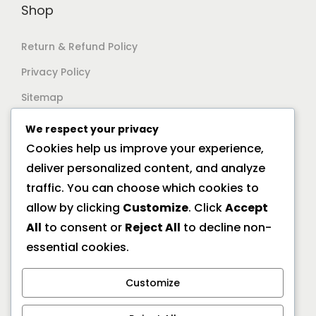
Shop
Return & Refund Policy
Privacy Policy
Sitemap
We respect your privacy
Support
Cookies help us improve your experience,
deliver personalized content, and analyze
Documentation
traffic. You can choose which cookies to
Help Center
allow by clicking
Customize
. Click
Accept
All
to consent or
Reject All
to decline non-
General FAQs
essential cookies.
Offline Location
Customize
10/2A Ramanath Majumder Street, Kolkata 700009