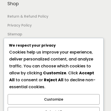
Shop
Return & Refund Policy
Privacy Policy
Sitemap
We respect your privacy
Support
Cookies help us improve your experience,
deliver personalized content, and analyze
Documentation
traffic. You can choose which cookies to
Help Center
allow by clicking
Customize
. Click
Accept
All
to consent or
Reject All
to decline non-
General FAQs
essential cookies.
Offline Location
Customize
10/2A Ramanath Majumder Street, Kolkata 700009