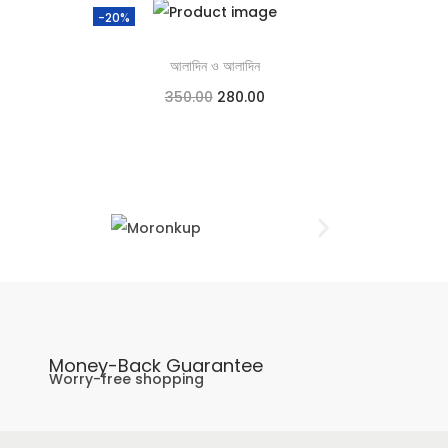
-20%
আলাদিন ও আলাদিন
350.00
280.00
Add to cart
Add to Wishlist
Money-Back Guarantee
Worry-free shopping