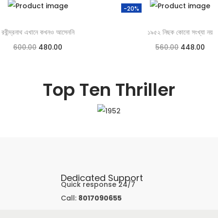
-20%
রবীন্দ্রনাথ এখানে কখনও আসেননি
১৯৫২ নিছক কোনো সংখ্যা নয়
600.00
480.00
560.00
448.00
Add to cart
Add to cart
Top Ten Thriller
Add to Wishlist
Add to Wishlist
Dedicated Support
Quick response 24/7
Call:
8017090655